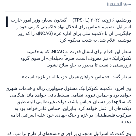
منبع:
tps.co.il
ا
ورشلیم، ۶ ژوئیه ۲۰۲۶ (TPS-IL) — گیدئون سعار، وزیر امور خارجه
اسرائیل، تصمیم حماس برای انحلال نهاد حاکمیتی کنونی خود و
جایگزینی آن با «کمیته ملی برای اداره غزه (NCAG)» را که روز
دوشنبه اعلام شد، به شدت محکوم کرد.
سعار این اقدام برای انتقال قدرت به NCAG، که به «کمیته
تکنوکراتیک» نیز معروف است، صرفاً «حیله‌ای» از سوی گروه
تروریستی دانست تا مجبور به خلع سلاح نشود.
سعار گفت: «حماس خواهان «مدل حزب‌الله در غزه» است.»
وی افزود: «کمیته تکنوکراتیک مسئول جمع‌آوری زباله و خدمات شهری
خواهد بود و حماس نیروی نظامی مسلط باقی خواهد ماند. هنگامی
که سلاح‌ها در دستان حماس باشد، دولت غیرنظامی البته طبق
دیکته‌های آن عمل خواهد کرد. بنابراین، حماس قادر خواهد بود به
سرکوب فلسطینیان در غزه و جنگ جهادی خود علیه اسرائیل ادامه
دهد.»
وی گفت که اسرائیل همچنان بر اجرای «نسخه‌ای از طرح ترامپ، که