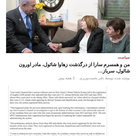
سیاست
من و همسرم سارا از درگذشت زهاوا شائول، مادر اورون
شائول، سرباز…
نوشته شده توسط دفتر نخست‌وزیری
·
2 هفته پیش