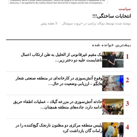
سیاست
انتخابات ساختگی!!!
نوشته شده توسط دونالد ترامپ در «تروث سوشال
·
3 هفته پیش
بیشترین خوانده شده
1
یک مقیم غیرقانونی از الخلیل به ظن ارتکاب اعمال
ناشایست علیه دو دختر زیر…
2
وقوع آتش‌سوزی در کارخانه‌ای در منطقه صنعتی شعار
هانِگِو – ارزیابی وضعیت در حال…
3
حادثه آتش‌سوزی در مزرعه گیلاد – عملیات اطفاء حریق
ادامه دارد، جاده‌های منطقه همچنان…
4
پلیس منطقه مرکزی دو مظنون نارنجک گیج‌کننده را در
رامات گان بازداشت کرد