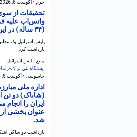
جرم
•
آگوست 6, 2026 at 3:29 ب.ظ
تحقیقات از سوی 
واتس‌اپ علیه ف
(۴۴ ساله) در این رابطه تحت بازجویی قرار دارد.
بازداشت کرد.
منبع: پلیس اسرائیل
ایستگاه بنی براک-رام
جاسوسی
•
آگوست 6, 2026 at 1:48 ب.ظ
اداره ملی مبارز
(شاباک) دو تن 
ایران را انجام م
عنوان بخشی از ع
شد.
بازداشت دو ساکن اشکلو