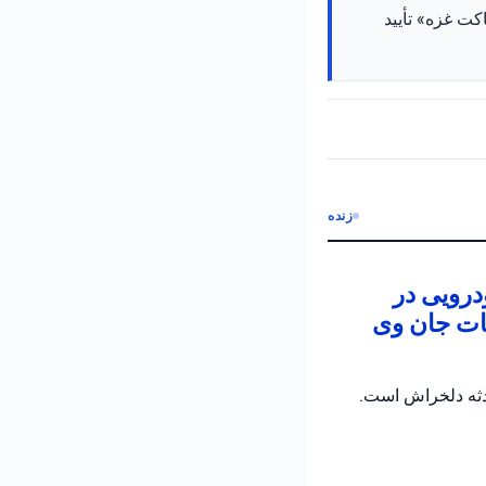
طقه «پاکت غزه» تأیید
زنده
ی حدوداً ۵ ساله در خودرویی در
جات جان وی