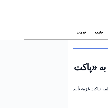
جامعه
خدمات
جستجو
به «پاکت
 برای منطقه «پاکت غزه» تأیید