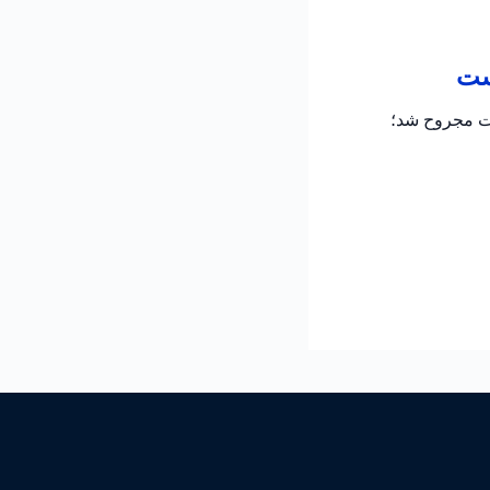
است
دت مجروح شد؛