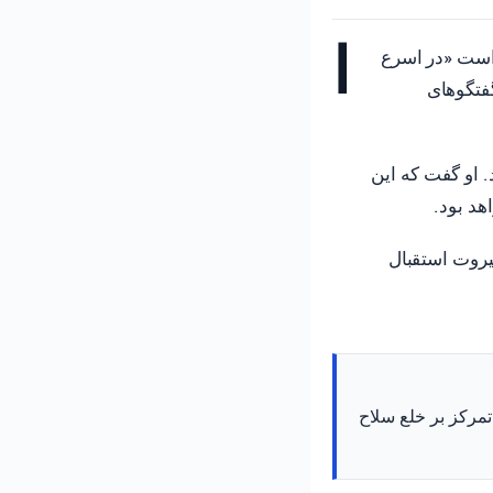
ا
 آماده است «در اسرع
گفتگوهای
. او گفت که این
هد بود.
یروت استقبال
تمرکز بر خلع سلاح