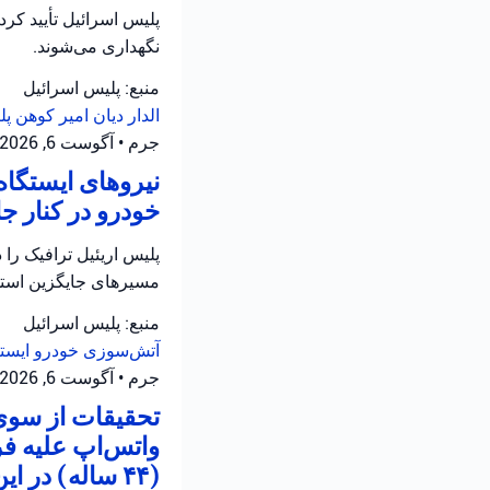
نگهداری می‌شوند.
منبع: پلیس اسرائیل
الدار دیان
امیر کوهن
پل
جرم
•
آگوست 6, 2026 at 4:02 ب.ظ
نیروهای ایستگاه
خودرو در کنار جاده ۵ در سامره فعالیت 
مسیرهای جایگزین استفا
منبع: پلیس اسرائیل
آتش‌سوزی خودرو
ایست
جرم
•
آگوست 6, 2026 at 3:29 ب.ظ
تحقیقات از سوی 
واتس‌اپ علیه ف
(۴۴ ساله) در این رابطه تحت بازجویی قرار دارد.