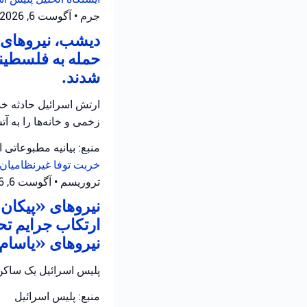
جرم
•
آگوست 6, 2026 at 11:12 ق.ظ
دیشب، نیروهای ا
حمله به فلسطینی
شدند.
ارتش اسرائیل حادثه خش
زخمی و خانه‌ها را به 
منبع: بیانیه مطبوعاتی 
خربت توفا
غیرنظامیان 
تروریسم
•
آگوست 6, 2026 at 10:52 ق.ظ
نیروهای «پیکان ی
ارتکاب جرایم تح
نیروهای «یاسام» 
پلیس اسرائیل یک ساکن 
منبع: پلیس اسرائیل