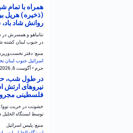
همراه با تمام 
(ذخیره) هریل بی
روانش شاد باد، 
نتانیاهو و همسرش در س
در جنوب لبنان کشته شد
منبع: دفتر نخست‌وزیر
اسرائیل
جنوب لبنان
نخ
جرم
•
آگوست 6, 2026 at 12:05 ب.ظ
در طول شب، حاد
نیروهای ارتش اس
فلسطینی مجروح 
خشونت در خربت تووا: 
توسط ایستگاه الخلیل 
منبع: پلیس اسرائیل
ایستگاه الخلیل
پلیس اس