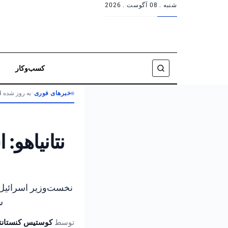
شنبه .
08 آگوست . 2026
کسب‌وکار
خبرهای فوری
•
به روز شده 4 ماه پیش
نتانیاهو:
نخست‌وزیر اسرائیل ن
س
توسط
کوستیس کنستانتی