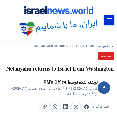
جستجو
خانه
›
سیاست
›
NETANYAHU RETURNS TO ISRAEL FROM…
سیاست
Netanyahu returns to Israel from Washington
نوشته شده توسط
PM's Office
P
فوریه 12, 2026
•
8:45 ق.ظ
•
به روز شده: فوریه 13, 2026
•
2 دقیقه مطالعه
اشتراک گذاری
اشتراک گذاری در X
اشتراک گذاری در فیس‌بوک
کپی لینک
اشتراک گذاری در لینکدین
اشتراک گذاری در واتساپ