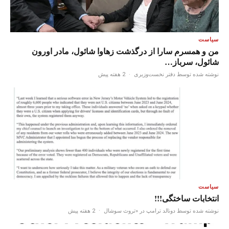
سیاست
من و همسرم سارا از درگذشت زهاوا شائول، مادر اورون
شائول، سرباز…
نوشته شده توسط دفتر نخست‌وزیری
·
2 هفته پیش
سیاست
انتخابات ساختگی!!!
نوشته شده توسط دونالد ترامپ در «تروث سوشال
·
2 هفته پیش