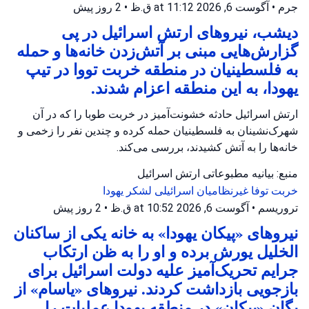
جرم
•
آگوست 6, 2026 at 11:12 ق.ظ
•
2 روز پیش
دیشب، نیروهای ارتش اسرائیل در پی
گزارش‌هایی مبنی بر آتش‌زدن خانه‌ها و حمله
به فلسطینیان در منطقه خربت تووا در تیپ
یهودا، به این منطقه اعزام شدند.
ارتش اسرائیل حادثه خشونت‌آمیز در خربت طوبا را که در آن
شهرک‌نشینان به فلسطینیان حمله کرده و چندین نفر را زخمی و
خانه‌ها را به آتش کشیدند، بررسی می‌کند.
منبع: بیانیه مطبوعاتی ارتش اسرائیل
خربت توفا
غیرنظامیان اسرائیلی
لشکر یهودا
تروریسم
•
آگوست 6, 2026 at 10:52 ق.ظ
•
2 روز پیش
نیروهای «پیکان یهودا» به خانه یکی از ساکنان
الخلیل یورش برده و او را به ظن ارتکاب
جرایم تحریک‌آمیز علیه دولت اسرائیل برای
بازجویی بازداشت کردند. نیروهای «یاسام» از
یگان «پیکان» در منطقه یهودا عملیات را