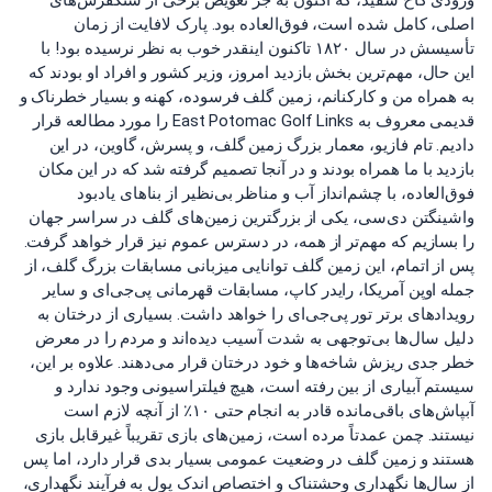
ورودی کاخ سفید، که اکنون به جز تعویض برخی از سنگفرش‌های
اصلی، کامل شده است، فوق‌العاده بود. پارک لافایت از زمان
تأسیسش در سال ۱۸۲۰ تاکنون اینقدر خوب به نظر نرسیده بود! با
این حال، مهم‌ترین بخش بازدید امروز، وزیر کشور و افراد او بودند که
به همراه من و کارکنانم، زمین گلف فرسوده، کهنه و بسیار خطرناک و
قدیمی معروف به East Potomac Golf Links را مورد مطالعه قرار
دادیم. تام فازیو، معمار بزرگ زمین گلف، و پسرش، گاوین، در این
بازدید با ما همراه بودند و در آنجا تصمیم گرفته شد که در این مکان
فوق‌العاده، با چشم‌انداز آب و مناظر بی‌نظیر از بناهای یادبود
واشینگتن دی‌سی، یکی از بزرگترین زمین‌های گلف در سراسر جهان
را بسازیم که مهم‌تر از همه، در دسترس عموم نیز قرار خواهد گرفت.
پس از اتمام، این زمین گلف توانایی میزبانی مسابقات بزرگ گلف، از
جمله اوپن آمریکا، رایدر کاپ، مسابقات قهرمانی پی‌جی‌ای و سایر
رویدادهای برتر تور پی‌جی‌ای را خواهد داشت. بسیاری از درختان به
دلیل سال‌ها بی‌توجهی به شدت آسیب دیده‌اند و مردم را در معرض
خطر جدی ریزش شاخه‌ها و خود درختان قرار می‌دهند. علاوه بر این،
سیستم آبیاری از بین رفته است، هیچ فیلتراسیونی وجود ندارد و
آبپاش‌های باقی‌مانده قادر به انجام حتی ۱۰٪ از آنچه لازم است
نیستند. چمن عمدتاً مرده است، زمین‌های بازی تقریباً غیرقابل بازی
هستند و زمین گلف در وضعیت عمومی بسیار بدی قرار دارد، اما پس
از سال‌ها نگهداری وحشتناک و اختصاص اندک پول به فرآیند نگهداری،