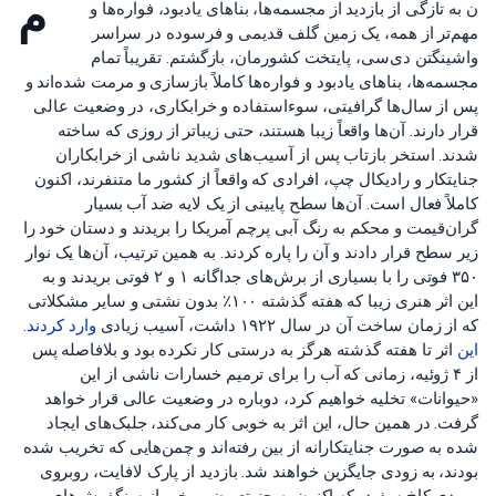
م
ن به تازگی از بازدید از مجسمه‌ها، بناهای یادبود، فواره‌ها و
مهم‌تر از همه، یک زمین گلف قدیمی و فرسوده در سراسر
واشینگتن دی‌سی، پایتخت کشورمان، بازگشتم. تقریباً تمام
مجسمه‌ها، بناهای یادبود و فواره‌ها کاملاً بازسازی و مرمت شده‌اند و
پس از سال‌ها گرافیتی، سوءاستفاده و خرابکاری، در وضعیت عالی
قرار دارند. آن‌ها واقعاً زیبا هستند، حتی زیباتر از روزی که ساخته
شدند. استخر بازتاب پس از آسیب‌های شدید ناشی از خرابکاران
جنایتکار و رادیکال چپ، افرادی که واقعاً از کشور ما متنفرند، اکنون
کاملاً فعال است. آن‌ها سطح پایینی از یک لایه ضد آب بسیار
گران‌قیمت و محکم به رنگ آبی پرچم آمریکا را بریدند و دستان خود را
زیر سطح قرار دادند و آن را پاره کردند. به همین ترتیب، آن‌ها یک نوار
۳۵۰ فوتی را با بسیاری از برش‌های جداگانه ۱ و ۲ فوتی بریدند و به
این اثر هنری زیبا که هفته گذشته ۱۰۰٪ بدون نشتی و سایر مشکلاتی
که از زمان ساخت آن در سال ۱۹۲۲ داشت، آسیب زیادی
وارد کردند.
این
اثر تا هفته گذشته هرگز به درستی کار نکرده بود و بلافاصله پس
از ۴ ژوئیه، زمانی که آب را برای ترمیم خسارات ناشی از این
«حیوانات» تخلیه خواهیم کرد، دوباره در وضعیت عالی قرار خواهد
گرفت. در همین حال، این اثر به خوبی کار می‌کند، جلبک‌های ایجاد
شده به صورت جنایتکارانه از بین رفته‌اند و چمن‌هایی که تخریب شده
بودند، به زودی جایگزین خواهند شد. بازدید از پارک لافایت، روبروی