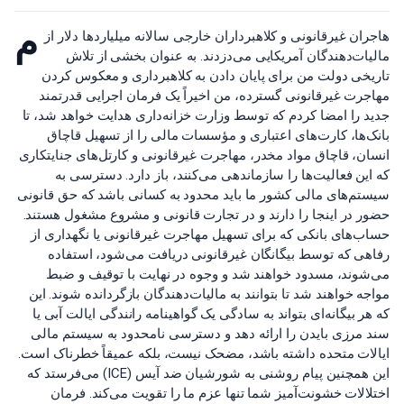
م
هاجران غیرقانونی و کلاهبرداران خارجی سالانه میلیاردها دلار از
مالیات‌دهندگان آمریکایی می‌دزدند. به عنوان بخشی از تلاش
تاریخی دولت من برای پایان دادن به کلاهبرداری و معکوس کردن
مهاجرت غیرقانونی گسترده، من اخیراً یک فرمان اجرایی قدرتمند
جدید را امضا کردم که توسط وزارت خزانه‌داری هدایت خواهد شد، تا
بانک‌ها، کارت‌های اعتباری و مؤسسات مالی را از تسهیل قاچاق
انسان، قاچاق مواد مخدر، مهاجرت غیرقانونی و کارتل‌های جنایتکاری
که این فعالیت‌ها را سازماندهی می‌کنند، باز دارد. دسترسی به
سیستم‌های مالی کشور ما باید محدود به کسانی باشد که حق قانونی
حضور در اینجا را دارند و در تجارت قانونی و مشروع مشغول هستند.
حساب‌های بانکی که برای تسهیل مهاجرت غیرقانونی یا نگهداری از
رفاهی که توسط بیگانگان غیرقانونی دریافت می‌شود، استفاده
می‌شوند، مسدود خواهند شد و وجوه در نهایت با توقیف و ضبط
مواجه خواهند شد تا بتوانند به مالیات‌دهندگان بازگردانده شوند. این
که هر بیگانه‌ای بتواند به سادگی یک گواهینامه رانندگی ایالت آبی یا
سند مرزی بایدن را ارائه دهد و دسترسی نامحدود به سیستم مالی
ایالات متحده داشته باشد، مضحک نیست، بلکه عمیقاً خطرناک است.
این همچنین پیام روشنی به شورشیان ضد آیس (ICE) می‌فرستد که
اختلالات خشونت‌آمیز شما تنها عزم ما را تقویت می‌کند. فرمان