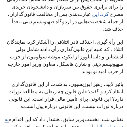
را برای برابری حقوق بین سربازان و دانشجویان حریدی
مطرح
کرد. این
عبارت‌بندی پس از مخالفت قانون‌گذاران،
از جمله شخصیت‌هایی در اردوگاه صهیونیسم دینی، بعداً
حذف شد.
این رأی‌گیری، اختلاف نادر ائتلافی را آشکار کرد. نمایندگان
ائتلاف که علیه این قانون‌گذاری رأی دادند شامل یولی
ادلشتاین و دان ایلووز از لیکود، موشه سولومون از حزب
صهیونیسم دینی و شارن هاسکل، معاون وزیر امور خارجه
از حزب امید نو بودند.
یائیر لاپید، رهبر اپوزیسیون، به شدت از این قانون‌گذاری
انتقاد کرد و گفت: «این قانون چه ربطی به مطالعه تورات
دارد؟ این قانونی برای تأمین مالی فرار است. این قانونی
درباره تورات نیست، این قانونی درباره پول است.»
نفتالی بنت، نخست‌وزیر سابق، هشدار داد که این اقدام «
به
دولت اسرائیل
آسیب جدی وارد خواهد کرد» و افزود که