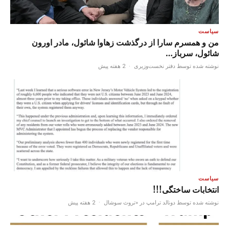
سیاست
من و همسرم سارا از درگذشت زهاوا شائول، مادر اورون
شائول، سرباز…
نوشته شده توسط دفتر نخست‌وزیری
·
2 هفته پیش
سیاست
انتخابات ساختگی!!!
نوشته شده توسط دونالد ترامپ در «تروث سوشال
·
2 هفته پیش