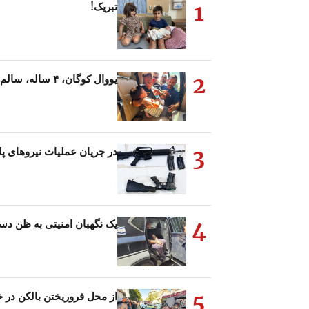
1
تبریک!
2
یووال کوگان، ۴ ساله، سالم پیدا شد. کمیسر اخیراً تأیید کرد که فرد مفقود…
3
در جریان عملیات نیروهای پ
4
یک نگهبان امنیتی به ظن د
5
از محل فروریختن بالکن در خ