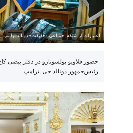
اعتبارات از شبکه اجتماعی «حقیقت» دونالد ترامپ
حضور فلاویو بولسونارو در دفتر بیضی ک
رئیس‌جمهور دونالد جی. ترامپ