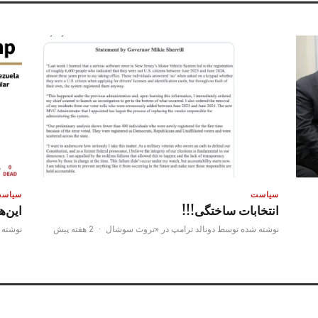
سیاست
سیاس
انتخابات ساختگی!!!
این‌ه
نوشته شده توسط دونالد ترامپ در «تروث سوشال
·
2 هفته پیش
نوشته 