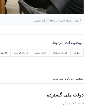
اعتبار از شبکه اجتماعی Truth دونالد ترامپ
موضوعات مرتبط
برزیل
تروث سوشال
دفتر بیضی
دونالد ترامپ
فلاویو 
بیشتر درباره سیاست
دولت ملی گسترده
9 ساعت پیش