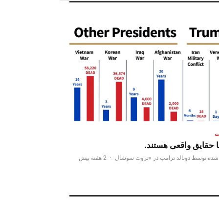
ت
ا حقایق واقعی هستند.
شده توسط دونالد ترامپ در «تروث سوشال
·
2 هفته پیش