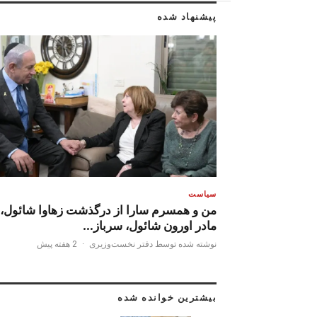
پیشنهاد شده
سیاست
من و همسرم سارا از درگذشت زهاوا شائول،
مادر اورون شائول، سرباز…
نوشته شده توسط دفتر نخست‌وزیری
·
2 هفته پیش
بیشترین خوانده شده