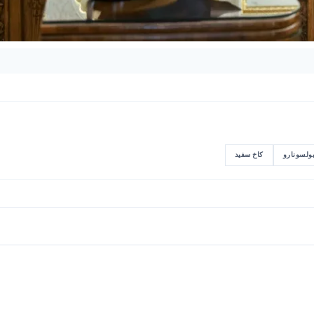
بولسونارو
کاخ سفید