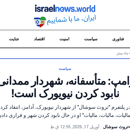
فناوری
سیاست
امنیت
اقتصاد
جنایت
سیاست
رامپ: متأسفانه، شهردار ممدانی
نابود کردن نیویورک است!
ر پلتفرم "تروث سوشال" از شهردار نیویورک، آدامز، انتقاد کرد 
لیات، مالیات، مالیات" او در حال نابود کردن شهر و فراری دا
 «تروث سوشال
•
آوریل 17, 2026, 12:55 ق.ظ