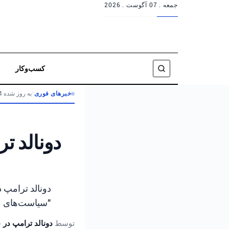
جمعه .
07 آگوست . 2026
کسب‌وکار
خبرهای فوری
•
به روز شده 4 ماه پیش
دونالد ت
دونالد ترامپ د
"سیاست‌های ما
توسط
دونالد ترامپ در