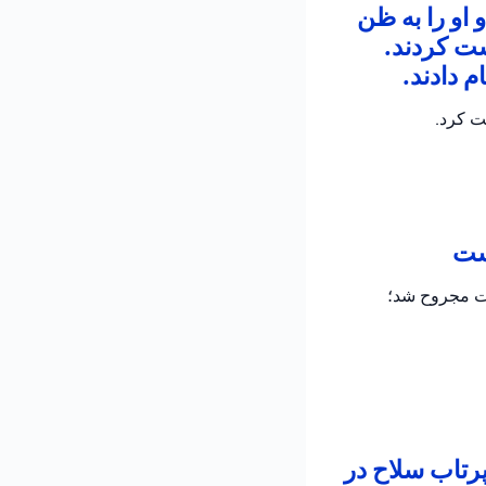
 او را به ظن
شت کردند.
 دادند.
ت کرد.
است
دت مجروح شد؛
پرتاب سلاح در