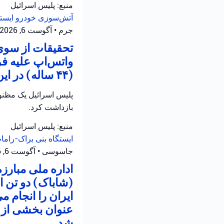
منبع: پلیس اسرائیل
آتش‌سوزی خودرو
ایست
جرم
•
آگوست 6, 2026 at 3:29 ب.ظ
تحقیقات از سوی 
واتس‌اپ علیه ف
(۴۴ ساله) در این رابطه تحت بازجویی قرار دارد.
بازداشت کرد.
منبع: پلیس اسرائیل
ایستگاه بنی براک-رام
جاسوسی
•
آگوست 6, 2026 at 1:48 ب.ظ
اداره ملی مبارز
(شاباک) دو تن 
ایران را انجام م
عنوان بخشی از ع
شد.