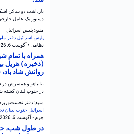
بازداشت دو ساکن اشکلو
دستور یک عامل خارجی
منبع: پلیس اسرائیل
پلیس اسرائیل
دفتر ملی
نظامی
•
آگوست 6, 2026 at 12:39 ب.ظ
همراه با تمام 
(ذخیره) هریل بی
روانش شاد باد، 
نتانیاهو و همسرش در س
در جنوب لبنان کشته شد
منبع: دفتر نخست‌وزیر
اسرائیل
جنوب لبنان
نخ
جرم
•
آگوست 6, 2026 at 12:05 ب.ظ
در طول شب، حاد