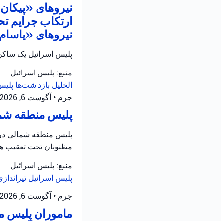
نیروهای «پیکان ی
ارتکاب جرایم تح
نیروهای «یاسام» 
پلیس اسرائیل یک ساکن 
منبع: پلیس اسرائیل
الخلیل
بازداشت‌ها
پلیس
جرم
•
آگوست 6, 2026 at 8:16 ق.ظ
پلیس منطقه شمال
پلیس منطقه شمالی در ح
مظنونان تحت تعقیب هس
منبع: پلیس اسرائیل
پلیس اسرائیل
تیرانداز
جرم
•
آگوست 6, 2026 at 8:13 ق.ظ
ماموران پلیس من