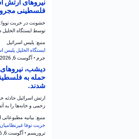
نیروهای ارتش اس
فلسطینی مجروح 
خشونت در خربت تووا: 
توسط ایستگاه الخلیل 
منبع: پلیس اسرائیل
ایستگاه الخلیل
پلیس اس
جرم
•
آگوست 6, 2026 at 11:12 ق.ظ
دیشب، نیروهای ا
حمله به فلسطینی
شدند.
ارتش اسرائیل حادثه خش
زخمی و خانه‌ها را به 
منبع: بیانیه مطبوعاتی 
خربت توفا
غیرنظامیان 
تروریسم
•
آگوست 6, 2026 at 10:52 ق.ظ