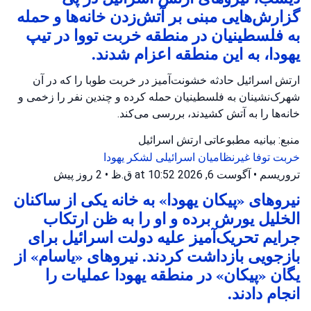
گزارش‌هایی مبنی بر آتش‌زدن خانه‌ها و حمله
به فلسطینیان در منطقه خربت تووا در تیپ
یهودا، به این منطقه اعزام شدند.
ارتش اسرائیل حادثه خشونت‌آمیز در خربت طوبا را که در آن
شهرک‌نشینان به فلسطینیان حمله کرده و چندین نفر را زخمی و
خانه‌ها را به آتش کشیدند، بررسی می‌کند.
منبع: بیانیه مطبوعاتی ارتش اسرائیل
خربت توفا
غیرنظامیان اسرائیلی
لشکر یهودا
تروریسم
•
آگوست 6, 2026 at 10:52 ق.ظ
•
2 روز پیش
نیروهای «پیکان یهودا» به خانه یکی از ساکنان
الخلیل یورش برده و او را به ظن ارتکاب
جرایم تحریک‌آمیز علیه دولت اسرائیل برای
بازجویی بازداشت کردند. نیروهای «یاسام» از
یگان «پیکان» در منطقه یهودا عملیات را
انجام دادند.