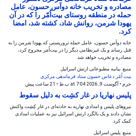
مصادره و تخریب خانه دوآس حسون، عامل
حمله در منطقه روستای بیت‌اُمّر را که در آن
یهودا شرمن، روانش شاد، کشته شد، امضا
کرد.
خانه دوآس حسون، عامل حمله تروریستی که یهودا شرمن را به
قتل رساند و یک غیرنظامی دیگر را در بیت‌اُمَر مجروح کرد،
مصادره و تخریب خواهد شد.
منبع: بیانیه مطبوعاتی ارتش اسرائیل
بیت اُمّر
دعاس حسون
ستاد فرماندهی مرکزی
جرم
•
آگوست 9, 2026 at 7:04 ب.ظ
•
21 ساعت پیش
پلیس نهاریا در غار کشِت به دلیل سقوط
نیروهای پلیس و امدادی نهاریه به حادثه‌ای در غار کِشِت واکنش
نشان دادند و یک بالگرد ارتش اسرائیل نیز به عملیات امدادی
کمک کرد.
منبع: پلیس اسرائیل