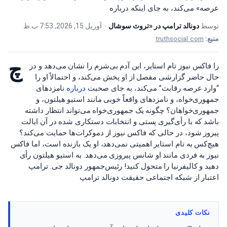
عرصه» می‌کند، به جای اینکه درباره
توسط
دونالد ترامپ در «تروث سوشال
•
آوریل 15, 2026, 7:53 ب.ظ
منبع:
truthsocial.com
چ
را فاکس نیوز تام استایر، این آدم بی‌شرم را نشان می‌دهد و در
حال حاضر گزارشی مفصل از او پخش می‌کند، و احتمالاً او را
“وارد عرصه رقابت” می‌کند، به جای صحبت
درباره
نامزدهای
جمهوری‌خواه، و نامزدهای واقعاً خوبی مانند استیو هیلتون، و
جمهوری‌خواهان؟ چگونه یک جمهوری‌خواه می‌تواند انتظار داشته
باشد که با رأی‌گیری پستی و انتخابات دستکاری شده در آن ایالت
پیروز شود، در حالی که فاکس نیوز از دموکرات‌ها حمایت می‌کند؟
هیچ‌کس به تام استایر اهمیتی نمی‌دهد، او یک بازنده است، اما فاکس
نیوز به فردی مانند او شانس پیروزی می‌دهد. به استیو هیلتون رأی
دهید و کالیفرنیا را متحول کنید! رئیس‌جمهور دونالد جی. ترامپ
اعتبار از شبکه اجتماعی حقیقت دونالد ترامپ
نکات کلیدی