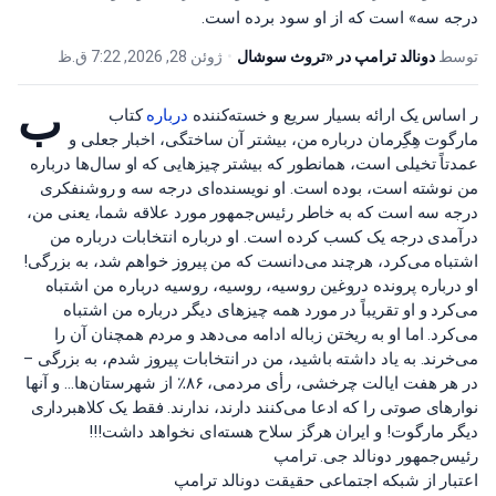
درجه سه» است که از او سود برده است.
توسط
دونالد ترامپ در «تروث سوشال
•
ژوئن 28, 2026, 7:22 ق.ظ
ب
ر اساس یک ارائه بسیار سریع و خسته‌کننده
درباره
کتاب
مارگوت هِگِرمان درباره من، بیشتر آن ساختگی، اخبار جعلی و
عمدتاً تخیلی است، همانطور که بیشتر چیزهایی که او سال‌ها درباره
من نوشته است، بوده است. او نویسنده‌ای درجه سه و روشنفکری
درجه سه است که به خاطر رئیس‌جمهور مورد علاقه شما، یعنی من،
درآمدی درجه یک کسب کرده است. او درباره انتخابات درباره من
اشتباه می‌کرد، هرچند می‌دانست که من پیروز خواهم شد، به بزرگی!
او درباره پرونده دروغین روسیه، روسیه، روسیه درباره من اشتباه
می‌کرد و او تقریباً در مورد همه چیزهای دیگر درباره من اشتباه
می‌کرد. اما او به ریختن زباله ادامه می‌دهد و مردم همچنان آن را
می‌خرند. به یاد داشته باشید، من در انتخابات پیروز شدم، به بزرگی –
در هر هفت ایالت چرخشی، رأی مردمی، ۸۶٪ از شهرستان‌ها… و آنها
نوارهای صوتی را که ادعا می‌کنند دارند، ندارند. فقط یک کلاهبرداری
دیگر مارگوت! و ایران هرگز سلاح هسته‌ای نخواهد داشت!!!
رئیس‌جمهور دونالد جی. ترامپ
اعتبار از شبکه اجتماعی حقیقت دونالد ترامپ