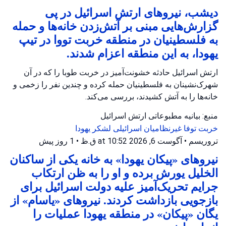
دیشب، نیروهای ارتش اسرائیل در پی
گزارش‌هایی مبنی بر آتش‌زدن خانه‌ها و حمله
به فلسطینیان در منطقه خربت تووا در تیپ
یهودا، به این منطقه اعزام شدند.
ارتش اسرائیل حادثه خشونت‌آمیز در خربت طوبا را که در آن
شهرک‌نشینان به فلسطینیان حمله کرده و چندین نفر را زخمی و
خانه‌ها را به آتش کشیدند، بررسی می‌کند.
منبع: بیانیه مطبوعاتی ارتش اسرائیل
خربت توفا
غیرنظامیان اسرائیلی
لشکر یهودا
تروریسم
•
آگوست 6, 2026 at 10:52 ق.ظ
•
1 روز پیش
نیروهای «پیکان یهودا» به خانه یکی از ساکنان
الخلیل یورش برده و او را به ظن ارتکاب
جرایم تحریک‌آمیز علیه دولت اسرائیل برای
بازجویی بازداشت کردند. نیروهای «یاسام» از
یگان «پیکان» در منطقه یهودا عملیات را