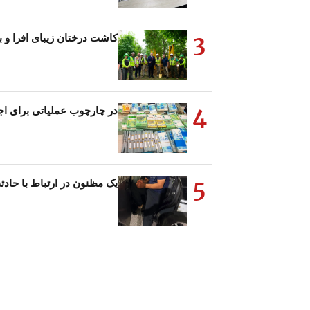
3
کاشت درختان زیبای افرا و ب
4
در چارچوب عملیاتی برای ا
5
یک مظنون در ارتباط با حادث