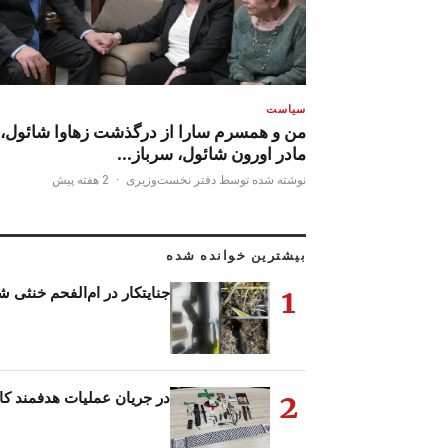
سیاست
من و همسرم سارا از درگذشت زهاوا شائول،
مادر اورون شائول، سرباز…
نوشته شده توسط دفتر نخست‌وزیری
·
2 هفته پیش
بیشترین خوانده شده
1
جنایتکار در ام‌الفحم خنثی 
2
در جریان عملیات هدفمند کار