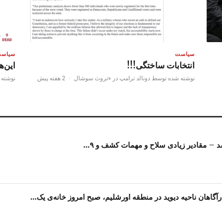
سیاست
سیاس
انتخابات ساختگی!!!
این‌ه
نوشته شده توسط دونالد ترامپ در «تروث سوشال
·
2 هفته پیش
نوشته 
شد – مقادیر زیادی سلاح و مهمات کشف و ۹…
آگاهان ناحیه دیوید در منطقه اورشلیم، صبح امروز خانه‌ی یک…