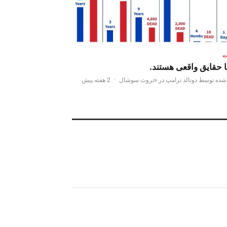
ت
ا حقایق واقعی هستند.
شده توسط دونالد ترامپ در «تروث سوشال
·
2 هفته پیش