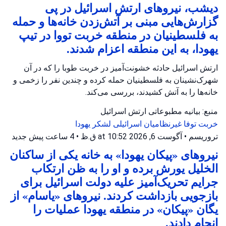
دیشب، نیروهای ارتش اسرائیل در پی
گزارش‌هایی مبنی بر آتش‌زدن خانه‌ها و حمله
به فلسطینیان در منطقه خربت تووا در تیپ
یهودا، به این منطقه اعزام شدند.
ارتش اسرائیل حادثه خشونت‌آمیز در خربت طوبا را که در آن
شهرک‌نشینان به فلسطینیان حمله کرده و چندین نفر را زخمی و
خانه‌ها را به آتش کشیدند، بررسی می‌کند.
منبع: بیانیه مطبوعاتی ارتش اسرائیل
خربت توفا
غیرنظامیان اسرائیلی
لشکر یهودا
تروریسم
•
آگوست 6, 2026 at 10:52 ق.ظ
•
4 ساعت پیش
جدید
نیروهای «پیکان یهودا» به خانه یکی از ساکنان
الخلیل یورش برده و او را به ظن ارتکاب
جرایم تحریک‌آمیز علیه دولت اسرائیل برای
بازجویی بازداشت کردند. نیروهای «یاسام» از
یگان «پیکان» در منطقه یهودا عملیات را
انجام دادند.