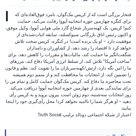
ا
فتخار بزرگی است که از کریس مک‌گوان، نامزد فوق‌العاده‌ای که
برای کنگره چهارمین حوزه انتخابیه آیووا رقابت می‌کند، حمایت
کنم! کریس، یک کهنه‌سرباز شجاع گارد ملی هوایی آیووا، وکیل موفق،
و اکنون رئیس اتاق بازرگانی سیوکسلند، سابقه اثبات‌شده‌ای از
موفقیت دارد – او یک برنده است! در کنگره، کریس سخت تلاش
خواهد کرد تا اقتصاد را رشد دهد، از کشاورزان و دامداران
شگفت‌انگیز ما حمایت کند، مالیات‌ها و مقررات را کاهش دهد، برای
“ساخت آمریکا” تلاش کند، از تسلط انرژی آمریکا دفاع کند، مرزهای
ما را امن نگه دارد، ارتش/کهنه‌سربازان ما را تقویت کند، نظم و قانون
را تضمین کند، از انتخابات ما محافظت کند و از متمم دوم همیشه
تحت محاصره ما دفاع کند. کریس مک‌گوان حمایت کامل و تمام من را
برای نمایندگی بعدی از چهارمین حوزه انتخابیه آیووا دریافت می‌کند.
روز انتخابات سه‌شنبه، دوم ژوئن است. بیرون بروید و به کریس رأی
دهید – او هرگز شما را ناامید نخواهد کرد! محل رأی‌گیری خود را اینجا
بیابید:
اعتبار از شبکه اجتماعی دونالد ترامپ Truth Social