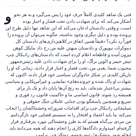
و
قتی یک شاهد کلیدی کاملاً حرف خود را پس می‌گیرد و به هر نحو
آشکار می‌کند که برای شهادت دادن تحت فشار و اجبار بوده
است، و وقتی دادستان اذعان می‌کند که این شاهد تنها دلیل طرح این
پرونده بوده و دلیل دیگری وجود نداشته، چگونه می‌توان آن پرونده را
فوراً رد نکرد؟ دقیقاً همین اتفاق در کلاهبرداری‌های دادستان کل
دموکرات نیویورک و دادستان منهتن علیه من رخ داد. مایکل کوهن
بیرون آمده و قاطعانه اعلام کرده است که دادستان‌های رادیکال چپ،
تیش جیمز و الوین براگ، او را برای شهادت دادن علیه رئیس‌جمهور
محبوب شما، یعنی من، تحت فشار و اجبار قرار دادند، زمانی که او را
بازیکن کلیدی در شکار جادوگران سیاسی خود قرار دادند. اکنون که
شهادت او پاک شده و «پرونده‌های» نمایشی و غیرآمریکایی و سیاسی
بیشتر بی‌اعتبار شده‌اند، باید به رنج آن‌ها پایان داد و یک بار برای
همیشه رد شوند. قانون اساسی ما و حاکمیت قانون، رد فوری و
سریع و همچنین پاسخگو بودن جنایی عاملان جنگ حقوقی و
تسلیحاتی رادیکال چپ برای اقدامات شرورانه وحشتناکشان را ایجاب
می‌کند. ما باید اعتماد و افتخار را به سیستم قضایی خود بازگردانیم.
من مردی بی‌گناه هستم که به طرز وحشتناکی مورد بدرفتاری قرار
گرفته‌ام. امیدوارم دادگاه‌ها کاری را انجام دهند که همه می‌دانند باید
انجام شود. متشکرم! رئیس‌جمهور دونالد جی. ترامپ