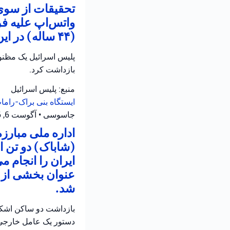
تحقیقات از سوی 
واتس‌اپ علیه ف
(۴۴ ساله) در این رابطه تحت بازجویی قرار دارد.
بازداشت کرد.
منبع: پلیس اسرائیل
ایستگاه بنی براک-رام
جاسوسی
•
آگوست 6, 2026 at 1:48 ب.ظ
اداره ملی مبارز
(شاباک) دو تن 
ایران را انجام م
عنوان بخشی از ع
شد.
بازداشت دو ساکن اشکلو
دستور یک عامل خارجی