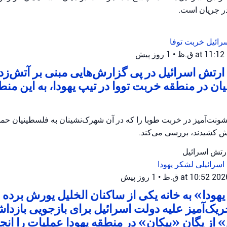
در جریان است.
رائیل
خربت توفا
•
1 روز پیش
رتش اسرائیل در پی گزارش‌هایی مبنی بر آتش‌زدن 
ان در منطقه خربت تووا در تیپ یهودا، به این منط
ونت‌آمیز در خربت طوبا را که در آن شهرک‌نشینان به فلسطینیان حمله
آتش کشیدند، بررسی می‌کند.
ارتش اسرائیل
اسرائیلی
لشکر یهودا
•
1 روز پیش
هودا» به خانه یکی از ساکنان الخلیل یورش برده و
ریک‌آمیز علیه دولت اسرائیل برای بازجویی بازدا
از یگان «پیکان» در منطقه یهودا عملیات را انجام