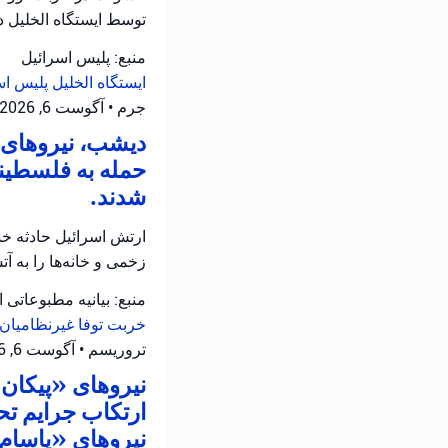
توسط ایستگاه الخلیل 
منبع: پلیس اسرائیل
ایستگاه الخلیل
پلیس اس
جرم
•
آگوست 6, 2026 at 11:12 ق.ظ
دیشب، نیروهای ا
حمله به فلسطینی
شدند.
ارتش اسرائیل حادثه خش
زخمی و خانه‌ها را به 
منبع: بیانیه مطبوعاتی 
خربت توفا
غیرنظامیان 
تروریسم
•
آگوست 6, 2026 at 10:52 ق.ظ
نیروهای «پیکان ی
ارتکاب جرایم تح
نیروهای «یاسام» 