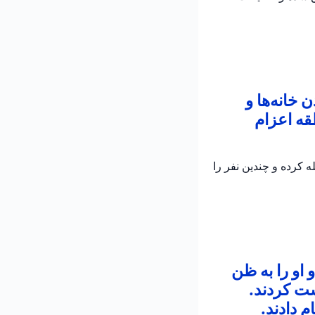
خانه‌ها و
قه اعزام
 کرده و چندین نفر را
 او را به ظن
شت کردند.
 دادند.