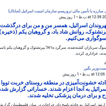
 مبارزه با تأمین مالی تروریسم
سازمان امنیت اسرائیل (شاباک)
•
1 روز پیش
شهروندان اسرائیل، همسر من و من برای درگذشت
رنشتوک، روانش شاد باد، و گروهبان یکم (ذخیره) ت
سوگواری می‌کنیم.
وگ سربازان کشته‌شده، سرگرد هראל بیرنشتوک و گروهبان یکم تامیر و
ند، عزاداری کردند.
ی
ست‌وزیر بگین
•
1 روز پیش
ثه خشونت‌آمیزی در منطقه روستای خربت تووا ر
رائیل به آنجا اعزام شدند. خساراتی گزارش شده
و برای درمان پزشکی تخلیه شدند.
ارتش اسرائیل به حادثه پاسخ داد، جراحات در میان فلسطینیان گزار