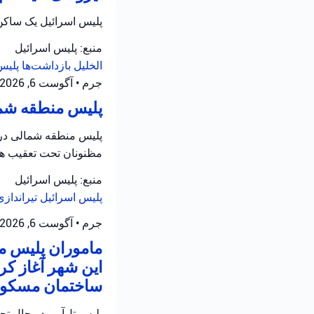
پلیس اسرائیل یک ساکن 
منبع: پلیس اسرائیل
الخلیل
بازداشت‌ها
پلیس
جرم
•
آگوست 6, 2026 at 8:16 ق.ظ
پلیس منطقه شمال
پلیس منطقه شمالی در ح
مظنونان تحت تعقیب هس
منبع: پلیس اسرائیل
پلیس اسرائیل
تیرانداز
جرم
•
آگوست 6, 2026 at 8:13 ق.ظ
ماموران پلیس من
این شهر آغاز کر
ساختمان مسکونی
پلیس تل‌آویو در حال ت