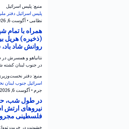
منبع: پلیس اسرائیل
پلیس اسرائیل
دفتر ملی
نظامی
•
آگوست 6, 2026 at 12:39 ب.ظ
همراه با تمام 
(ذخیره) هریل بی
روانش شاد باد، 
نتانیاهو و همسرش در س
در جنوب لبنان کشته شد
منبع: دفتر نخست‌وزیر
اسرائیل
جنوب لبنان
نخ
جرم
•
آگوست 6, 2026 at 12:05 ب.ظ
در طول شب، حاد
نیروهای ارتش اس
فلسطینی مجروح 
خشونت در خربت تووا: 