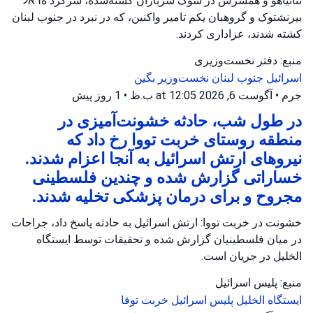
نتانیاهو و همسرش در سوگ سربازان کشته‌شده، سرگرد هראל
بیرنشتوک و گروهبان یکم تامیر واکنین، که در نبرد در جنوب لبنان
کشته شدند، عزاداری کردند.
منبع: دفتر نخست‌وزیری
اسرائیل
جنوب لبنان
نخست‌وزیر بگین
جرم
•
آگوست 6, 2026 at 12:05 ب.ظ
•
1 روز پیش
در طول شب، حادثه خشونت‌آمیزی در
منطقه روستای خربت تووا رخ داد که
نیروهای ارتش اسرائیل به آنجا اعزام شدند.
خساراتی گزارش شده و چندین فلسطینی
مجروح و برای درمان پزشکی تخلیه شدند.
خشونت در خربت تووا: ارتش اسرائیل به حادثه پاسخ داد، جراحات
در میان فلسطینیان گزارش شده و تحقیقات توسط ایستگاه
الخلیل در جریان است.
منبع: پلیس اسرائیل
ایستگاه الخلیل
پلیس اسرائیل
خربت توفا