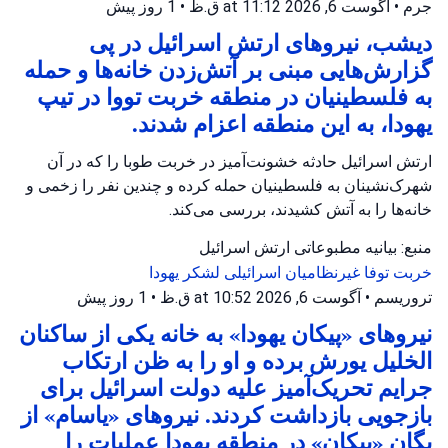
جرم
•
آگوست 6, 2026 at 11:12 ق.ظ
•
1 روز پیش
دیشب، نیروهای ارتش اسرائیل در پی
گزارش‌هایی مبنی بر آتش‌زدن خانه‌ها و حمله
به فلسطینیان در منطقه خربت تووا در تیپ
یهودا، به این منطقه اعزام شدند.
ارتش اسرائیل حادثه خشونت‌آمیز در خربت طوبا را که در آن
شهرک‌نشینان به فلسطینیان حمله کرده و چندین نفر را زخمی و
خانه‌ها را به آتش کشیدند، بررسی می‌کند.
منبع: بیانیه مطبوعاتی ارتش اسرائیل
خربت توفا
غیرنظامیان اسرائیلی
لشکر یهودا
تروریسم
•
آگوست 6, 2026 at 10:52 ق.ظ
•
1 روز پیش
نیروهای «پیکان یهودا» به خانه یکی از ساکنان
الخلیل یورش برده و او را به ظن ارتکاب
جرایم تحریک‌آمیز علیه دولت اسرائیل برای
بازجویی بازداشت کردند. نیروهای «یاسام» از
یگان «پیکان» در منطقه یهودا عملیات را