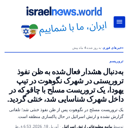
خبرهای فوری
•
به روز شده 4 ماه پیش
جستجو
تروریسم
به‌دنبال هشدار فعال‌شده به ظن نفوذ
تروریستی در شهرک نگوهوت در تیپ
یهودا، یک تروریست مسلح با چاقو که در
داخل شهرک شناسایی شد، خنثی گردید.
یک تروریست مسلح در نگوهوت پس از ظن نفوذ خنثی شد؛ تلفاتی
گزارش نشده و ارتش اسرائیل در حال پاکسازی منطقه است.
توسط
بیانیه مطبوعاتی ارتش اسرائیل
•
آوریل 18, 2026, 6:53 ق.ظ