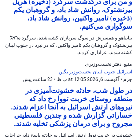
و من برای درگذشت سرگرد (ذخیره) هریل
بیرنشتوک، روانش شاد باد، و گروهبان یکم
(ذخیره) تامیر واکنین، روانش شاد باد،
سوگواری می‌کنیم.
نتانیاهو و همسرش در سوگ سربازان کشته‌شده، سرگرد هראל
بیرنشتوک و گروهبان یکم تامیر واکنین، که در نبرد در جنوب لبنان
کشته شدند، عزاداری کردند.
منبع: دفتر نخست‌وزیری
اسرائیل
جنوب لبنان
نخست‌وزیر بگین
جرم
•
آگوست 6, 2026 at 12:05 ب.ظ
•
23 ساعت پیش
در طول شب، حادثه خشونت‌آمیزی در
منطقه روستای خربت تووا رخ داد که
نیروهای ارتش اسرائیل به آنجا اعزام شدند.
خساراتی گزارش شده و چندین فلسطینی
مجروح و برای درمان پزشکی تخلیه شدند.
خشونت در خربت تووا: ارتش اسرائیل به حادثه پاسخ داد، جراحات