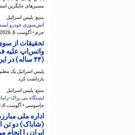
مسیرهای جایگزین استفا
منبع: پلیس اسرائیل
آتش‌سوزی خودرو
ایست
جرم
•
آگوست 6, 2026 at 3:29 ب.ظ
تحقیقات از سوی 
واتس‌اپ علیه ف
(۴۴ ساله) در این رابطه تحت بازجویی قرار دارد.
بازداشت کرد.
منبع: پلیس اسرائیل
ایستگاه بنی براک-رام
جاسوسی
•
آگوست 6, 2026 at 1:48 ب.ظ
اداره ملی مبارز
(شاباک) دو تن 
ایران را انجام م