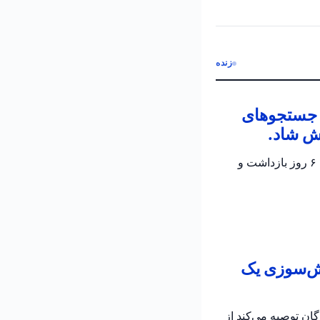
زنده
ن جستجوهای
ش شاد.
پلیس اسرائیل تأیید کرد که جسد الدار دایان پیدا شده است؛ دو مظنون در تحقیقات جاری برای ۶ روز بازداشت و
تش‌سوزی یک
به رانندگان توصیه می‌کند از