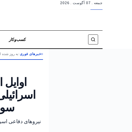
جمعه .
07 آگوست . 2026
کسب‌وکار
خبرهای فوری
•
به روز شده 1 ماه پیش
اوایل ا
اسرائیلی
سور
نیروهای دفاعی اسرا