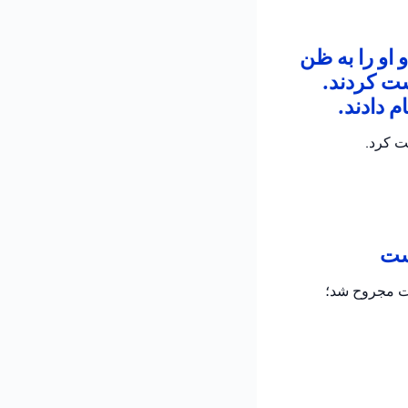
 او را به ظن
شت کردند.
 دادند.
ت کرد.
است
دت مجروح شد؛