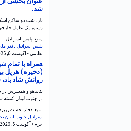
عنوان بخشی از ع
شد.
بازداشت دو ساکن اشکلو
دستور یک عامل خارجی
منبع: پلیس اسرائیل
پلیس اسرائیل
دفتر ملی
نظامی
•
آگوست 6, 2026 at 12:39 ب.ظ
همراه با تمام 
(ذخیره) هریل بی
روانش شاد باد، 
نتانیاهو و همسرش در س
در جنوب لبنان کشته شد
منبع: دفتر نخست‌وزیر
اسرائیل
جنوب لبنان
نخ
جرم
•
آگوست 6, 2026 at 12:05 ب.ظ