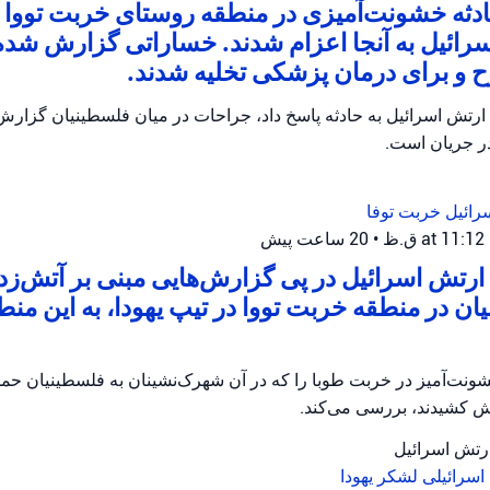
ثه خشونت‌آمیزی در منطقه روستای خربت تووا ر
رائیل به آنجا اعزام شدند. خساراتی گزارش شده
و برای درمان پزشکی تخلیه شدند.
ارتش اسرائیل به حادثه پاسخ داد، جراحات در میان فلسطینیان گزار
در جریان است.
رائیل
خربت توفا
•
20 ساعت پیش
رتش اسرائیل در پی گزارش‌هایی مبنی بر آتش‌زدن 
ان در منطقه خربت تووا در تیپ یهودا، به این منط
ونت‌آمیز در خربت طوبا را که در آن شهرک‌نشینان به فلسطینیان حمله
آتش کشیدند، بررسی می‌کند.
ارتش اسرائیل
اسرائیلی
لشکر یهودا