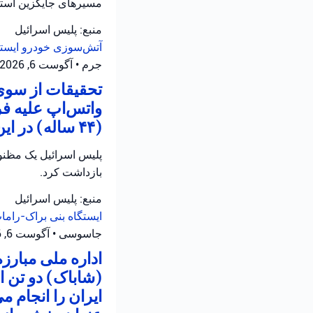
مسیرهای جایگزین استفا
منبع: پلیس اسرائیل
آتش‌سوزی خودرو
ایست
جرم
•
آگوست 6, 2026 at 3:29 ب.ظ
تحقیقات از سوی 
واتس‌اپ علیه ف
(۴۴ ساله) در این رابطه تحت بازجویی قرار دارد.
بازداشت کرد.
منبع: پلیس اسرائیل
ایستگاه بنی براک-رام
جاسوسی
•
آگوست 6, 2026 at 1:48 ب.ظ
اداره ملی مبارز
(شاباک) دو تن 
ایران را انجام م