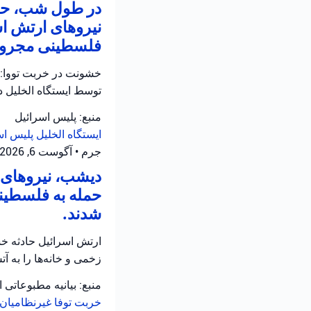
در طول شب، حاد
نیروهای ارتش اس
فلسطینی مجروح 
خشونت در خربت تووا: 
توسط ایستگاه الخلیل 
منبع: پلیس اسرائیل
ایستگاه الخلیل
پلیس اس
جرم
•
آگوست 6, 2026 at 11:12 ق.ظ
دیشب، نیروهای ا
حمله به فلسطینی
شدند.
ارتش اسرائیل حادثه خش
زخمی و خانه‌ها را به 
منبع: بیانیه مطبوعاتی 
خربت توفا
غیرنظامیان 