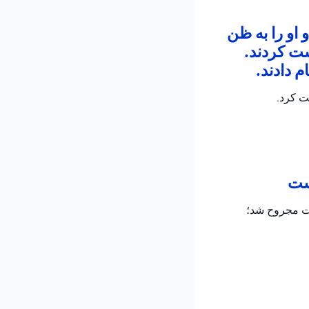
 او را به ظن
شت کردند.
 دادند.
ت کرد.
است
دت مجروح شد؛