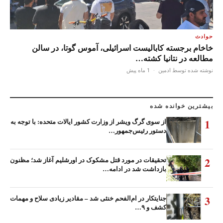
حوادث
خاخام برجسته کابالیست اسرائیلی، آموس گوتا، در سالن
مطالعه در نتانیا کشته…
نوشته شده توسط ادمین
·
1 ماه پیش
بیشترین خوانده شده
1
از سوی گرگ ویشر از وزارت کشور ایالات متحده: با توجه به
دستور رئیس‌جمهور…
2
تحقیقات در مورد قتل مشکوک در اورشلیم آغاز شد؛ مظنون
بازداشت شد در ادامه…
3
جنایتکار در ام‌الفحم خنثی شد – مقادیر زیادی سلاح و مهمات
کشف و ۹…