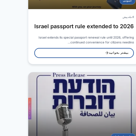
عمومی
6 ماه پیش
Israel passport rule extended to 2026
Israel extends its special passport renewal rule until 2026, offering
continued convenience for citizens needing…
بیشتر بخوانید