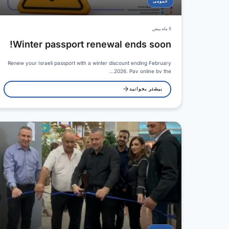
عمومی
5 ماه پیش
Winter passport renewal ends soon!
Renew your Israeli passport with a winter discount ending February
2026. Pay online by the…
بیشتر بخوانید