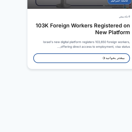
جامعه اسرائیل
6 ماه پیش
103K Foreign Workers Registered on
New Platform
Israel's new digital platform registers 103,650 foreign workers,
offering direct access to employment, visa status,…
بیشتر بخوانید