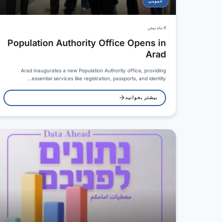
عمومی
6 ماه پیش
Population Authority Office Opens in
Arad
Arad inaugurates a new Population Authority office, providing
essential services like registration, passports, and identity…
بیشتر بخوانید