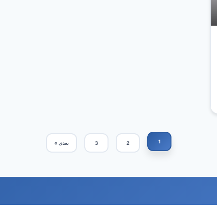
1
2
3
بعدی »