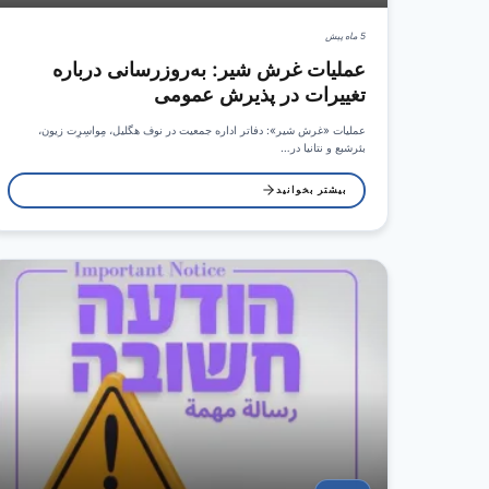
5 ماه پیش
عملیات غرش شیر: به‌روزرسانی درباره
تغییرات در پذیرش عمومی
عملیات «غرش شیر»: دفاتر اداره جمعیت در نوف هگلیل، مِواسِرِت زیون،
بئرشبع و نتانیا در…
بیشتر بخوانید