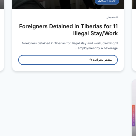
جامعه اسرائیل
6 ماه پیش
11 Foreigners Detained in Tiberias for
Illegal Stay/Work
11 foreigners detained in Tiberias for illegal stay and work, claiming
employment by a beverage…
بیشتر بخوانید