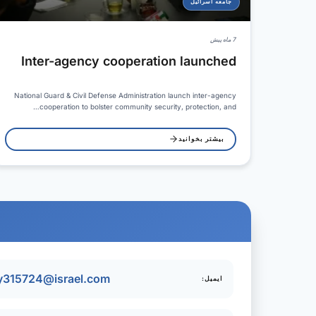
جامعه اسرائیل
7 ماه پیش
Inter-agency cooperation launched
National Guard & Civil Defense Administration launch inter-agency
cooperation to bolster community security, protection, and…
بیشتر بخوانید
ry315724@israel.com
ایمیل: