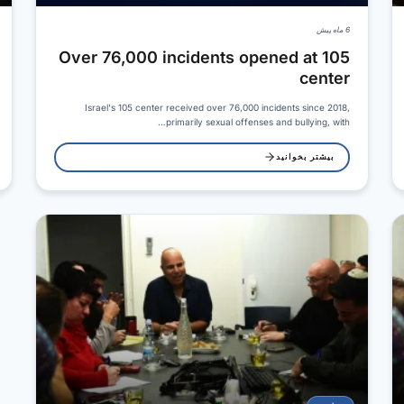
6 ماه پیش
Over 76,000 incidents opened at 105
center
Israel's 105 center received over 76,000 incidents since 2018,
primarily sexual offenses and bullying, with…
بیشتر بخوانید