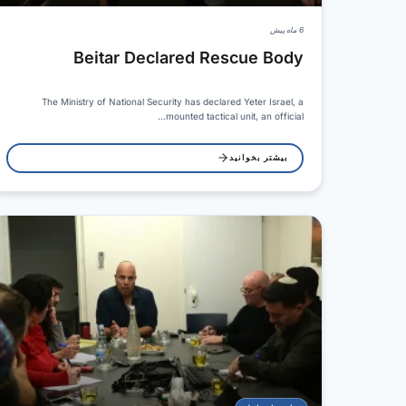
6 ماه پیش
Beitar Declared Rescue Body
The Ministry of National Security has declared Yeter Israel, a
mounted tactical unit, an official…
بیشتر بخوانید