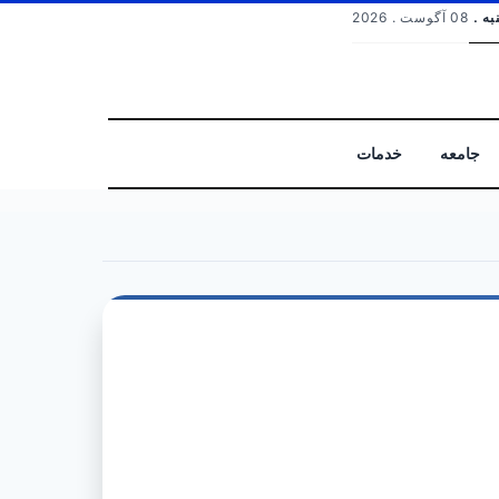
به .
08 آگوست . 2026
جامعه
خدمات
جستجو