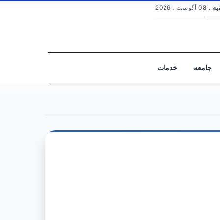
به .
08 آگوست . 2026
جامعه
خدمات
جستجو