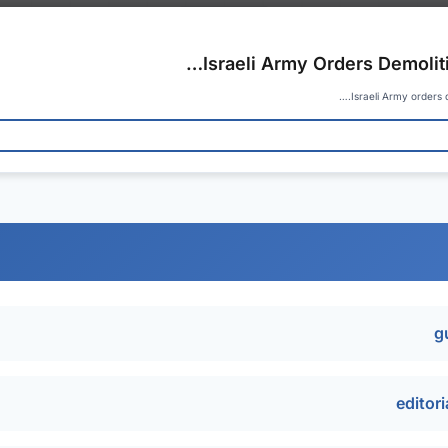
Israeli Army Orders Demoli
Israeli Army orders 
g
editor