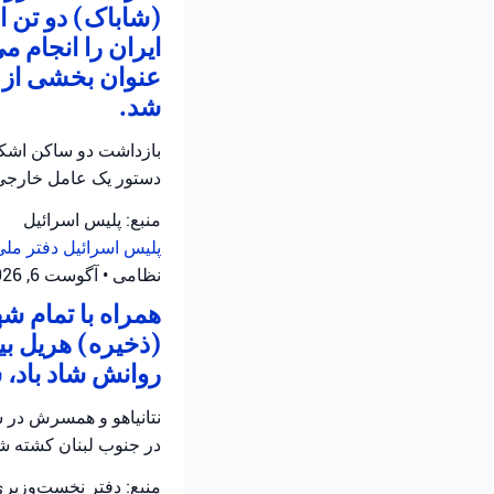
(شاباک) دو تن 
ایران را انجام م
عنوان بخشی از ع
شد.
بازداشت دو ساکن اشکلو
دستور یک عامل خارجی
منبع: پلیس اسرائیل
پلیس اسرائیل
دفتر ملی
نظامی
•
آگوست 6, 2026 at 12:39 ب.ظ
همراه با تمام 
(ذخیره) هریل بی
روانش شاد باد، 
نتانیاهو و همسرش در س
در جنوب لبنان کشته شد
منبع: دفتر نخست‌وزیر