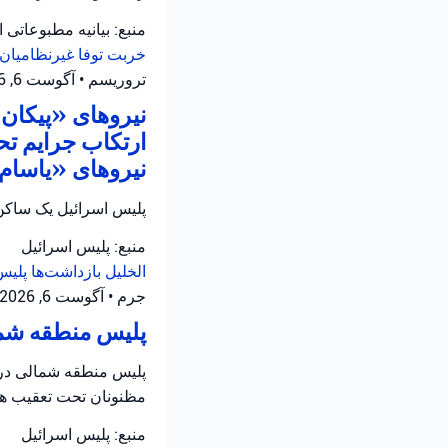
منبع: بیانیه مطبوعاتی 
خربت توفا
غیرنظامیان 
تروریسم
•
آگوست 6, 2026 at 10:52 ق.ظ
نیروهای «پیکان ی
ارتکاب جرایم تح
نیروهای «یاسام» 
پلیس اسرائیل یک ساکن 
منبع: پلیس اسرائیل
الخلیل
بازداشت‌ها
پلیس
جرم
•
آگوست 6, 2026 at 8:16 ق.ظ
پلیس منطقه شمال
پلیس منطقه شمالی در ح
مظنونان تحت تعقیب هس
منبع: پلیس اسرائیل