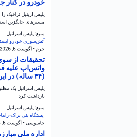
خودرو در کنار جاده ۵ در سامره فعالیت 
مسیرهای جایگزین استفا
منبع: پلیس اسرائیل
آتش‌سوزی خودرو
ایست
جرم
•
آگوست 6, 2026 at 3:29 ب.ظ
تحقیقات از سوی 
واتس‌اپ علیه ف
(۴۴ ساله) در این رابطه تحت بازجویی قرار دارد.
بازداشت کرد.
منبع: پلیس اسرائیل
ایستگاه بنی براک-رام
جاسوسی
•
آگوست 6, 2026 at 1:48 ب.ظ
اداره ملی مبارز