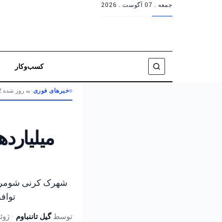
جمعه .
07 آگوست . 2026
کسب‌وکار
خبرهای فوری
•
به روز شده 2 ماه پیش
میلیارد
توافق ۲ میلیارد شکلی امضا شده در یهودا و سا
توسط
گیل تاننباوم
•
ژوئن 14, 2026,