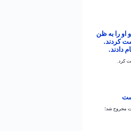
 او را به ظن
شت کردند.
 دادند.
ت کرد.
است
دت مجروح شد؛