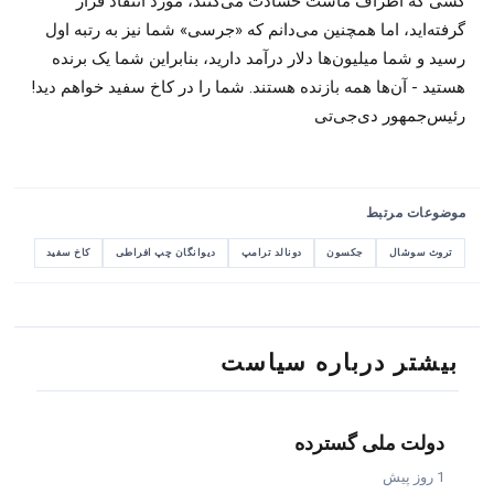
کسی که اطراف ماست حسادت می‌کنند، مورد انتقاد قرار
گرفته‌اید، اما همچنین می‌دانم که «جرسی» شما نیز به رتبه اول
رسید و شما میلیون‌ها دلار درآمد دارید، بنابراین شما یک برنده
هستید - آن‌ها همه بازنده هستند. شما را در کاخ سفید خواهم دید!
رئیس‌جمهور دی‌جی‌تی
موضوعات مرتبط
تروث سوشال
جکسون
دونالد ترامپ
دیوانگان چپ افراطی
کاخ سفید
بیشتر درباره سیاست
دولت ملی گسترده
1 روز پیش