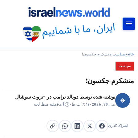
جستجو
خانه
›
سیاست
›
متشکرم جکسون!
سیاست
متشکرم جکسون!
نوشته شده توسط
دونالد ترامپ در «تروث سوشال
�
1 دقیقه مطالعه
می 30, 2026
•
7:49 ب.ظ
•
اشتراک گذاری
اشتراک گذاری در X
اشتراک گذاری در فیس‌بوک
کپی لینک
اشتراک گذاری در لینکدین
اشتراک گذاری در واتساپ