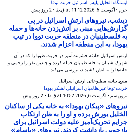
ایستگاه الخلیل
پلیس اسرائیل
خربت توفا
جرم
•
آگوست 6, 2026 at 11:12 ق.ظ
•
2 روز پیش
دیشب، نیروهای ارتش اسرائیل در پی
گزارش‌هایی مبنی بر آتش‌زدن خانه‌ها و حمله
به فلسطینیان در منطقه خربت تووا در تیپ
یهودا، به این منطقه اعزام شدند.
ارتش اسرائیل حادثه خشونت‌آمیز در خربت طوبا را که در آن
شهرک‌نشینان به فلسطینیان حمله کرده و چندین نفر را زخمی و
خانه‌ها را به آتش کشیدند، بررسی می‌کند.
منبع: بیانیه مطبوعاتی ارتش اسرائیل
خربت توفا
غیرنظامیان اسرائیلی
لشکر یهودا
تروریسم
•
آگوست 6, 2026 at 10:52 ق.ظ
•
2 روز پیش
نیروهای «پیکان یهودا» به خانه یکی از ساکنان
الخلیل یورش برده و او را به ظن ارتکاب
جرایم تحریک‌آمیز علیه دولت اسرائیل برای
بازجویی بازداشت کردند. نیروهای «یاسام»