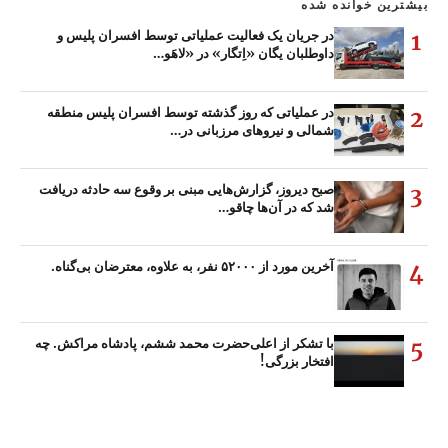
بیشترین خوانده شده
در جریان یک فعالیت عملیاتی توسط افسران پلیس و
1
داوطلبان یگان «اِتگار» در «لاهَو…
در عملیاتی که روز گذشته توسط افسران پلیس منطقه
2
شمالی و نیروهای مرزبانی در…
صبح دیروز، گزارش‌هایی مبنی بر وقوع سه حادثه دریافت
3
شد که در آن‌ها چاقو…
آخرین مورد از ۵۲۰۰۰ نفر، به علاوه، معترضان بی‌گناه.
4
با تشکر از اعلی‌حضرت محمد ششم، پادشاه مراکش. چه
5
افتخار بزرگی!