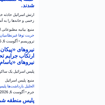
شدند.
ارتش اسرائیل حادثه خش
زخمی و خانه‌ها را به 
منبع: بیانیه مطبوعاتی 
خربت توفا
غیرنظامیان 
تروریسم
•
آگوست 6, 2026 at 10:52 ق.ظ
نیروهای «پیکان ی
ارتکاب جرایم تح
نیروهای «یاسام» 
پلیس اسرائیل یک ساکن 
منبع: پلیس اسرائیل
الخلیل
بازداشت‌ها
پلیس
جرم
•
آگوست 6, 2026 at 8:16 ق.ظ
پلیس منطقه شمال