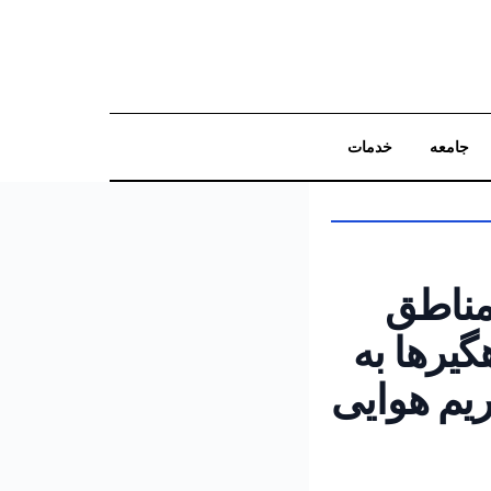
جامعه
خدمات
جستجو
 مناطق
یرها به
یم هوایی