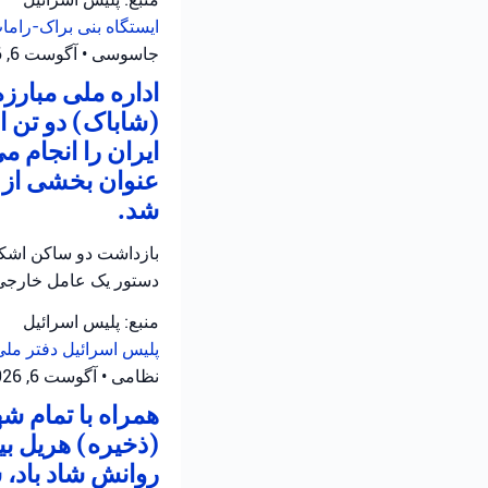
ایستگاه بنی براک-رام
جاسوسی
•
آگوست 6, 2026 at 1:48 ب.ظ
اداره ملی مبارز
(شاباک) دو تن 
ایران را انجام م
عنوان بخشی از ع
شد.
بازداشت دو ساکن اشکلو
دستور یک عامل خارجی
منبع: پلیس اسرائیل
پلیس اسرائیل
دفتر ملی
نظامی
•
آگوست 6, 2026 at 12:39 ب.ظ
همراه با تمام 
(ذخیره) هریل بی
روانش شاد باد، 