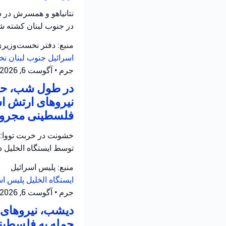
نتانیاهو و همسرش در س
در جنوب لبنان کشته شد
منبع: دفتر نخست‌وزیر
اسرائیل
جنوب لبنان
نخ
جرم
•
آگوست 6, 2026 at 12:05 ب.ظ
در طول شب، حاد
نیروهای ارتش اس
فلسطینی مجروح 
خشونت در خربت تووا: 
توسط ایستگاه الخلیل 
منبع: پلیس اسرائیل
ایستگاه الخلیل
پلیس اس
جرم
•
آگوست 6, 2026 at 11:12 ق.ظ
دیشب، نیروهای ا
حمله به فلسطینی