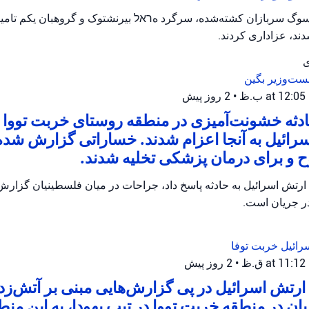
وگ سربازان کشته‌شده، سرگرد هראל بیرنشتوک و گروهبان یکم تامیر و
ند، عزاداری کردند.
ی
ست‌وزیر بگین
•
2 روز پیش
ثه خشونت‌آمیزی در منطقه روستای خربت تووا ر
رائیل به آنجا اعزام شدند. خساراتی گزارش شده
و برای درمان پزشکی تخلیه شدند.
ارتش اسرائیل به حادثه پاسخ داد، جراحات در میان فلسطینیان گزار
در جریان است.
رائیل
خربت توفا
•
2 روز پیش
رتش اسرائیل در پی گزارش‌هایی مبنی بر آتش‌زدن 
ان در منطقه خربت تووا در تیپ یهودا، به این منط