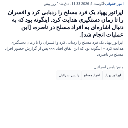
امور حقوقی
•
آگوست 6, 2026 at 11:33 ق.ظ
•
1 روز پیش
اپراتور پهپاد یک فرد مسلح را ردیابی کرد و افسران
را تا زمان دستگیری هدایت کرد. اینگونه بود که به
دنبال اشاره‌ای به افراد مسلح در ناصره، [این
عملیات انجام شد].
اپراتور پهپاد یک فرد مسلح را ردیابی کرد و افسران را تا زمان دستگیری
هدایت کرد – اینگونه بود که این اتفاق افتاد >>> پس از گزارش حضور افراد
مسلح در ناصره،
منبع: پلیس اسرائیل
اپراتور پهپاد
افراد مسلح
پلیس اسرائیل
جرم
•
آگوست 6, 2026 at 11:00 ق.ظ
•
1 روز پیش
در طول هفته گذشته، افسران پلیس از منطقه یهودا
و سامره ۲۴ مهاجر غیرقانونی را بازداشت کردند. یک
ساکن کفر عقب و دو ساکن بئرشبع به ظن انتقال
آنها بازداشت شدند.