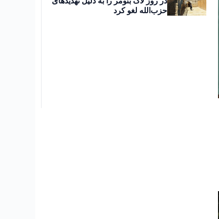
در روز لاگ بئومر را به دلیل تهدیدهای
حزب‌الله لغو کرد