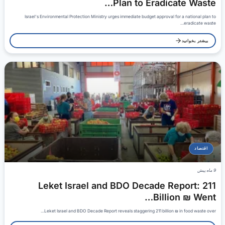
Plan to Eradicate Waste…
Israel's Environmental Protection Ministry urges immediate budget approval for a national plan to
eradicate waste…
بیشتر بخوانید
اقتصاد
9 ماه پیش
Leket Israel and BDO Decade Report: 211
Billion ₪ Went…
Leket Israel and BDO Decade Report reveals staggering 211 billion ₪ in food waste over…