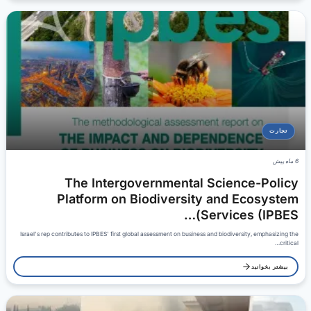
تجارت
6 ماه پیش
The Intergovernmental Science-Policy
Platform on Biodiversity and Ecosystem
Services (IPBES)…
Israel's rep contributes to IPBES' first global assessment on business and biodiversity, emphasizing the
critical…
بیشتر بخوانید