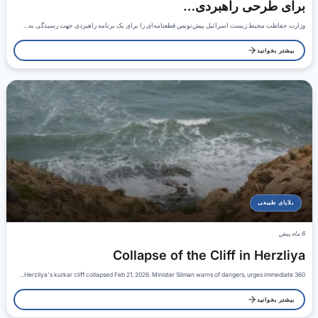
برای طرحی راهبردی…
وزارت حفاظت محیط زیست اسرائیل پیش‌نویس قطعنامه‌ای را برای یک برنامه راهبردی جهت رسیدگی به…
بیشتر بخوانید
بلایای طبیعی
6 ماه پیش
Collapse of the Cliff in Herzliya
Herzliya's kurkar cliff collapsed Feb 21, 2026. Minister Silman warns of dangers, urges immediate 360…
بیشتر بخوانید