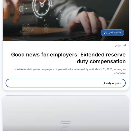
جامعه اسرائیل
6 ماه پیش
Good news for employers: Extended reserve
duty compensation
Israel extends improved employer compensation for reserve duty until March 31, 2026, forming an
economic…
بیشتر بخوانید