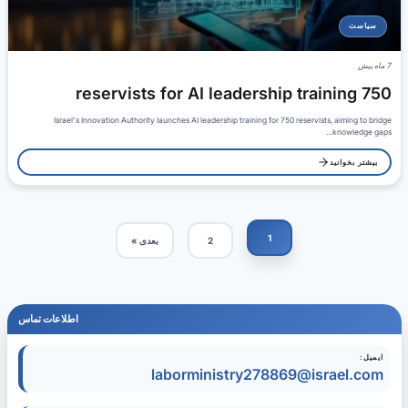
سیاست
7 ماه پیش
750 reservists for AI leadership training
Israel's Innovation Authority launches AI leadership training for 750 reservists, aiming to bridge
knowledge gaps…
بیشتر بخوانید
1
2
بعدی »
اطلاعات تماس
ایمیل:
laborministry278869@israel.com