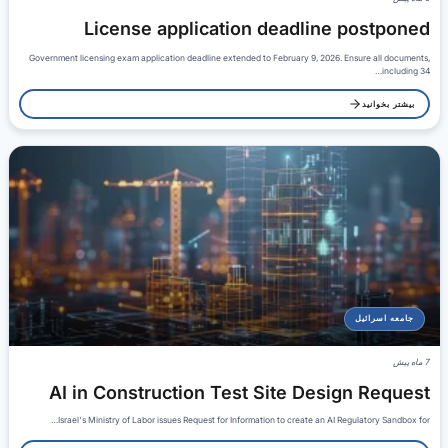
License application deadline postponed
Government licensing exam application deadline extended to February 9, 2026. Ensure all documents,
including 34…
بیشتر بخوانید
جامعه اسرائیل
7 ماه پیش
AI in Construction Test Site Design Request
Israel's Ministry of Labor issues Request for Information to create an AI Regulatory Sandbox for…