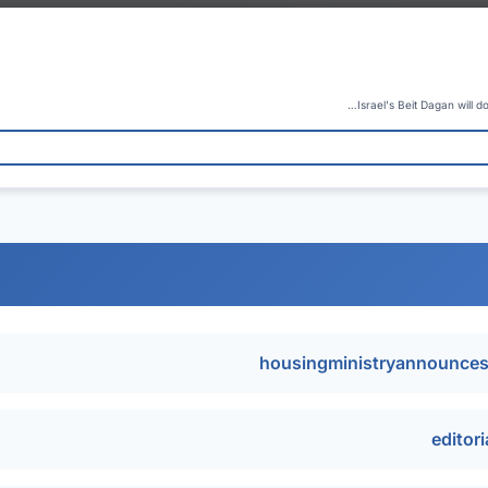
Israel's Beit Dagan will 
housingministryannounce
editor