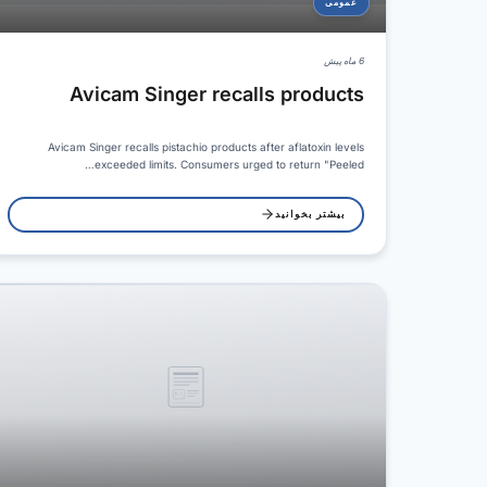
عمومی
6 ماه پیش
Avicam Singer recalls products
Avicam Singer recalls pistachio products after aflatoxin levels
exceeded limits. Consumers urged to return "Peeled…
بیشتر بخوانید