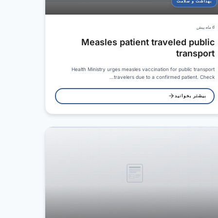
بهداشت و سلامت
6 ماه پیش
Measles patient traveled public
transport
Health Ministry urges measles vaccination for public transport
travelers due to a confirmed patient. Check…
بیشتر بخوانید