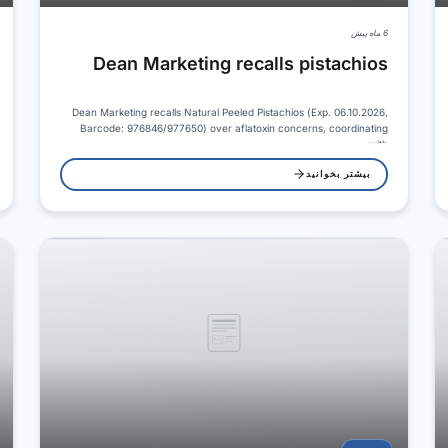
6 ماه پیش
Dean Marketing recalls pistachios
Dean Marketing recalls Natural Peeled Pistachios (Exp. 06.10.2026,
Barcode: 976846/977650) over aflatoxin concerns, coordinating
with…
بیشتر بخوانید