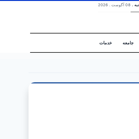
به .
08 آگوست . 2026
جامعه
خدمات
جستجو