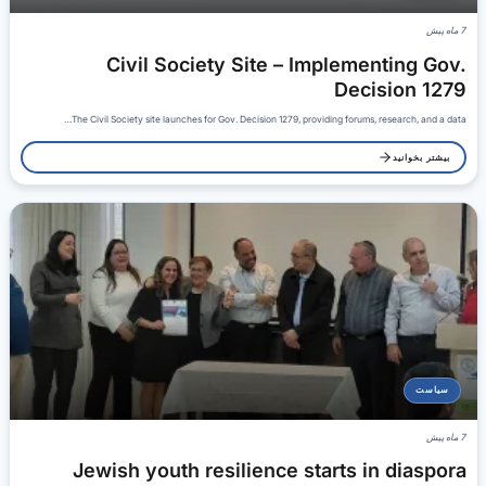
7 ماه پیش
Civil Society Site – Implementing Gov.
Decision 1279
The Civil Society site launches for Gov. Decision 1279, providing forums, research, and a data…
بیشتر بخوانید
سیاست
7 ماه پیش
Jewish youth resilience starts in diaspora