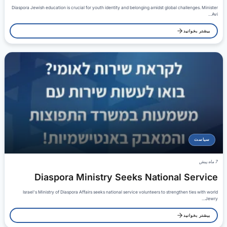
Diaspora Jewish education is crucial for youth identity and belonging amidst global challenges. Minister
Avi…
بیشتر بخوانید
سیاست
7 ماه پیش
Diaspora Ministry Seeks National Service
Israel's Ministry of Diaspora Affairs seeks national service volunteers to strengthen ties with world
Jewry…
بیشتر بخوانید