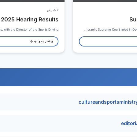
7 ماه پیش
2025 Hearing Results
Su
with the Director of the Sports Driving…
Israel's Supreme Court ruled in De
بیشتر بخوانید
cultureandsportsminist
editor